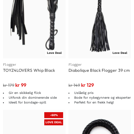
Love Deal
Love Deal
Flogger
Flogger
TOYZ4LOVERS Whip Black
Diabolique Black Flogger 39 cm
kr
99
kr
129
kr
179
kr
149
Gir en skikkelig flick
Uslåelig pris
Utforsk din dominerende side
Bode for nybegynnere og eksperter
Ideell for bondage-spill
Perfekt for en frekk helg!
-60%
LOVE DEAL