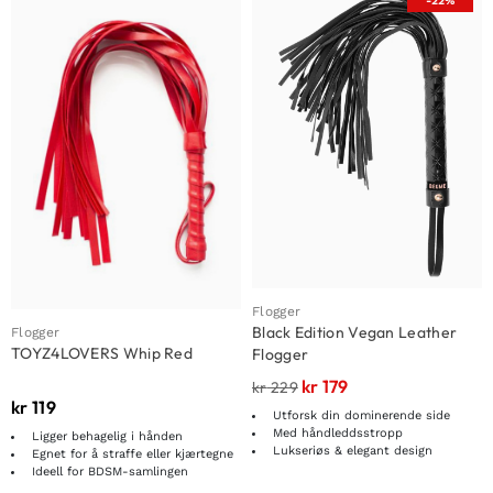
-22%
Flogger
Black Edition Vegan Leather
Flogger
TOYZ4LOVERS Whip Red
Flogger
kr
179
kr
229
kr
119
Utforsk din dominerende side
Med håndleddsstropp
Ligger behagelig i hånden
Lukseriøs & elegant design
Egnet for å straffe eller kjærtegne
Ideell for BDSM-samlingen