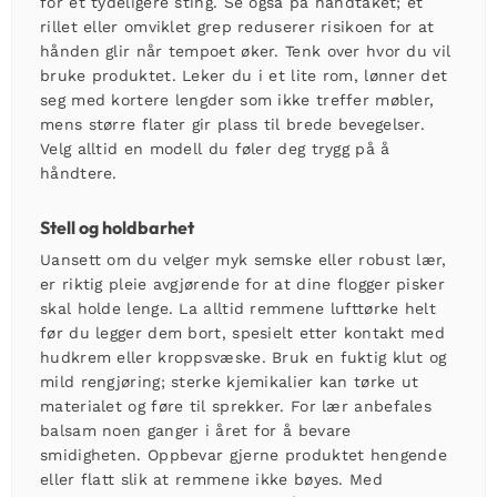
for et tydeligere sting. Se også på håndtaket; et
rillet eller omviklet grep reduserer risikoen for at
hånden glir når tempoet øker. Tenk over hvor du vil
bruke produktet. Leker du i et lite rom, lønner det
seg med kortere lengder som ikke treffer møbler,
mens større flater gir plass til brede bevegelser.
Velg alltid en modell du føler deg trygg på å
håndtere.
Stell og holdbarhet
Uansett om du velger myk semske eller robust lær,
er riktig pleie avgjørende for at dine
flogger pisker
skal holde lenge. La alltid remmene lufttørke helt
før du legger dem bort, spesielt etter kontakt med
hudkrem eller kroppsvæske. Bruk en fuktig klut og
mild rengjøring; sterke kjemikalier kan tørke ut
materialet og føre til sprekker. For lær anbefales
balsam noen ganger i året for å bevare
smidigheten. Oppbevar gjerne produktet hengende
eller flatt slik at remmene ikke bøyes. Med