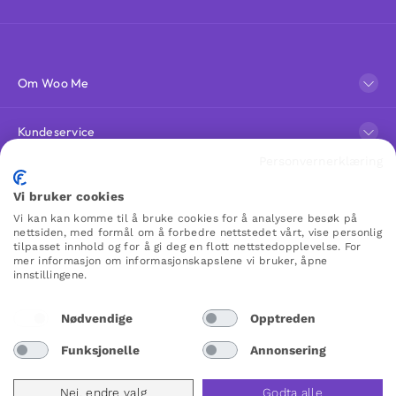
Om Woo Me
Kundeservice
Personvernerklæring
Favoritter
Vi bruker cookies
Vi kan kan komme til å bruke cookies for å analysere besøk på
nettsiden, med formål om å forbedre nettstedet vårt, vise personlig
WOO ME
tilpasset innhold og for å gi deg en flott nettstedopplevelse. For
mer informasjon om informasjonskapslene vi bruker, åpne
innstillingene.
Nødvendige
Opptreden
Norway
Funksjonelle
Annonsering
Nei, endre valg
Godta alle