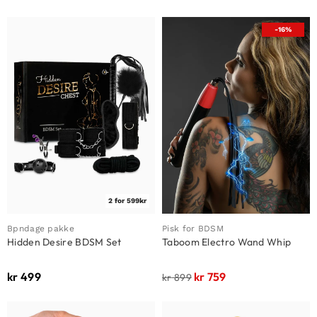
-16%
2 for 599kr
Bpndage pakke
Pisk for BDSM
Hidden Desire BDSM Set
Taboom Electro Wand Whip
kr
499
kr
759
kr
899