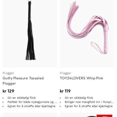
Flogger
Flogger
Guilty Pleasure Tasseled
TOYZ4LOVERS Whip Pink
Flogger
kr
129
kr
119
Gir en skikkelig flick
Gir en skikkelig flick
Perfekt for både nybegynnere og eksperter
Bringer noe mangfold inn i forspillet ditt
Egnet for å straffe eller kjærtegne
Egnet for å straffe eller kjærtegne