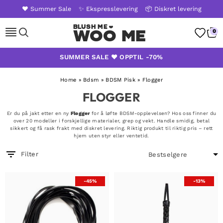
❤️ Summer Sale
✨ Ekspresslevering
📦 Diskret levering
WOO ME
0
Skip
SUMMER SALE ❤️ OPPTIL -70%
to
content
Home
»
Bdsm
»
BDSM Pisk
»
Flogger
FLOGGER
Er du på jakt etter en ny
Flogger
for å løfte BDSM-opplevelsen? Hos oss finner du
over 20 modeller i forskjellige materialer, grep og vekt. Handle smidig, betal
sikkert og få rask frakt med diskret levering. Riktig produkt til riktig pris – rett
hjem uten styr eller ventetid.
Filter
-45%
-13%