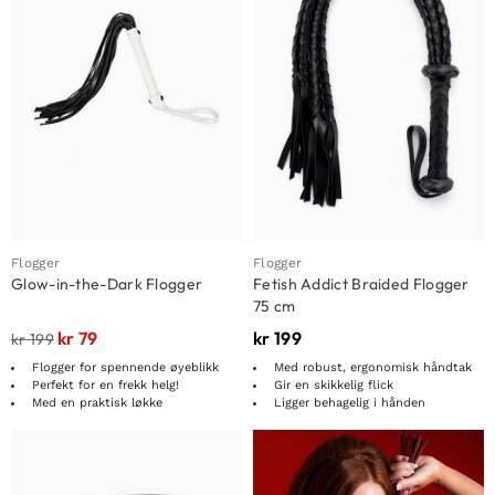
Flogger
Flogger
Glow-in-the-Dark Flogger
Fetish Addict Braided Flogger
75 cm
kr
79
kr
199
kr
199
Flogger for spennende øyeblikk
Med robust, ergonomisk håndtak
Perfekt for en frekk helg!
Gir en skikkelig flick
Med en praktisk løkke
Ligger behagelig i hånden