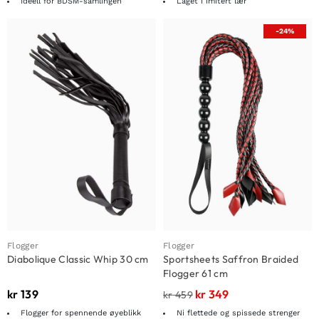
Ideell for BDSM-samlingen
Laget i imitert lær
-24%
Flogger
Flogger
Diabolique Classic Whip 30 cm
Sportsheets Saffron Braided
Flogger 61 cm
kr
139
kr
349
kr
459
Flogger for spennende øyeblikk
Ni flettede og spissede strenger