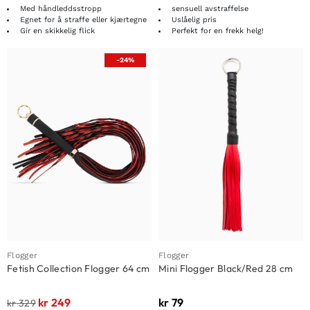
Med håndleddsstropp
sensuell avstraffelse
Egnet for å straffe eller kjærtegne
Uslåelig pris
Gir en skikkelig flick
Perfekt for en frekk helg!
-24%
Flogger
Flogger
Fetish Collection Flogger 64 cm
Mini Flogger Black/Red 28 cm
kr
249
kr
79
kr
329