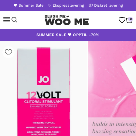
❤️ Summer Sale
✨ Ekspresslevering
📦 Diskret levering
WOO ME
0
Skip
SUMMER SALE ❤️ OPPTIL -70%
to
content