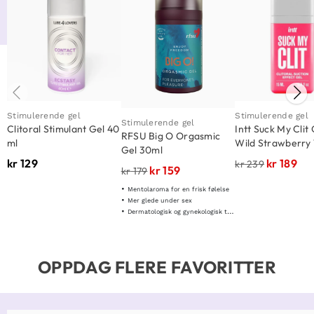
Stimulerende gel
Stimulerende gel
Stimulerende gel
Clitoral Stimulant Gel 40
Intt Suck My Clit 
RFSU Big O Orgasmic
ml
Wild Strawberry
Gel 30ml
kr
129
kr
189
kr
239
kr
159
kr
179
Mentolaroma for en frisk følelse
Mer glede under sex
Dermatologisk og gynekologisk testet
OPPDAG FLERE FAVORITTER