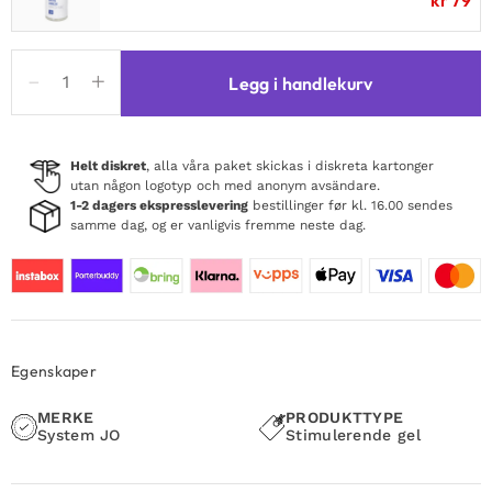
Buzzing
Legg i handlekurv
Clitoral
Serum
12Volt
10
Helt diskret
, alla våra paket skickas i diskreta kartonger
utan någon logotyp och med anonym avsändare.
ml
1-2 dagers ekspresslevering
bestillinger før kl. 16.00 sendes
antall
samme dag, og er vanligvis fremme neste dag.
Egenskaper
MERKE
PRODUKTTYPE
System JO
Stimulerende gel