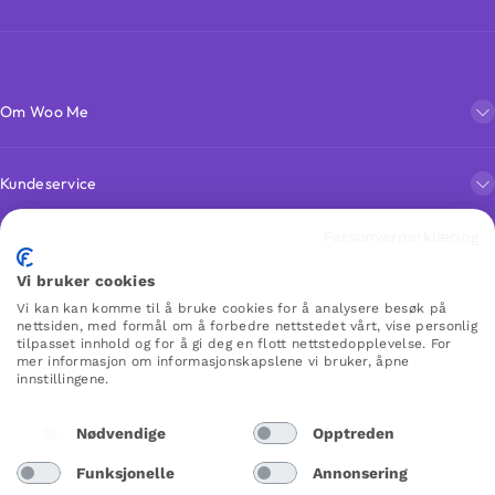
Om Woo Me
Kundeservice
Personvernerklæring
Favoritter
Vi bruker cookies
Vi kan kan komme til å bruke cookies for å analysere besøk på
nettsiden, med formål om å forbedre nettstedet vårt, vise personlig
WOO ME
tilpasset innhold og for å gi deg en flott nettstedopplevelse. For
mer informasjon om informasjonskapslene vi bruker, åpne
innstillingene.
Nødvendige
Opptreden
Norway
Funksjonelle
Annonsering