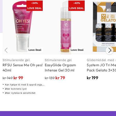
-34%
-43%
LOVE DEAL
LOVE DEAL
Love Deal
Love Deal
Stimulerende gel
Stimulerende gel
Glidemiddel med
RFSU Sense Me Oh yes!
EasyGlide Orgasm
System JO Tri Me
40ml
Intense Gel 30 ml
Pack Gelato 3×3
kr
99
kr
79
kr
199
kr
149
kr
139
Kan hjelpe til med å oppnå orgasme lettere
Øker kvinnens lyst
Øker nytelse & sensitivitet