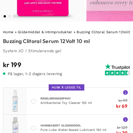
Home
»
Glidemiddel & intimprodukter
»
Buzzing Clitoral Serum 12Volt 
Buzzing Clitoral Serum 12Volt 10 ml
System JO
/
Stimulerende gel
kr
199
På lager, 1-2 dagers levering
HUSK Å LEGGE TIL
RENGJØRINGSSPRAY
kr
99
Antibacterial Toy Cleaner 150 ml
kr
69
VANNBASERT GLIDEMIDDEL
kr
129
Pure Lube Water-Based Lubricant 150 ml
kr
79