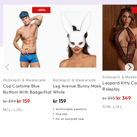
-60%
Rollespill & Mask
Rollespill & Maskerade
Rollespill & Maskerade
Leopard Kitty Ca
Cop Costume Blue
Leg Avenue Bunny Mask
Roleplay
Bottom With Badge/Hat
White
kr
349
kr
395
kr
159
kr
159
kr
399
S/M, L/XL
M/L, L/XL
Komfortabel passform
One size
For en komplett look