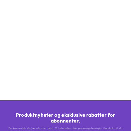
/picture>
Produktnyheter og eksklusive rabatter for
abonnenter.
Du kan melde deg av når som helst. Vi behandler dine personopplysninger i henhold til vår