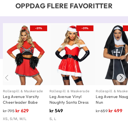
OPPDAG FLERE FAVORITTER
-21%
-31%
Rollespill & Maskerade
Rollespill & Maskerade
Rollespill & Mask
Leg Avenue Varsity
Leg Avenue Vinyl
Leg Avenue Nau
Cheerleader Babe
Naughty Santa Dress
Nun
kr
629
kr
549
kr
499
kr
795
kr
659
XS, S/M, M/L
S, L