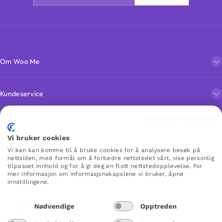
Om Woo Me
Kundeservice
Personvernerklæring
Favoritter
Vi bruker cookies
Vi kan kan komme til å bruke cookies for å analysere besøk på
nettsiden, med formål om å forbedre nettstedet vårt, vise personlig
WOO ME
tilpasset innhold og for å gi deg en flott nettstedopplevelse. For
mer informasjon om informasjonskapslene vi bruker, åpne
innstillingene.
Norway
Nødvendige
Opptreden