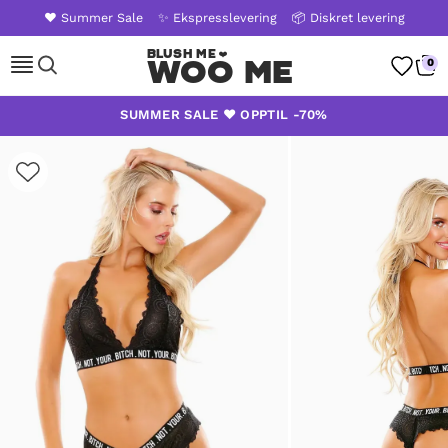
❤️ Summer Sale
✨ Ekspresslevering
📦 Diskret levering
WOO ME
0
Skip
SUMMER SALE ❤️ OPPTIL -70%
to
content