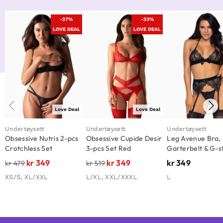
-27%
-33%
LOVE DEAL
LOVE DEAL
Love Deal
Love Deal
Undertøysett
Undertøysett
Undertøysett
Obsessive Nutris 2-pcs
Obsessive Cupide Desir
Leg Avenue Bra,
Crotchless Set
3-pcs Set Red
Garterbelt & G-s
Black
kr
349
kr
349
kr
349
kr
479
kr
519
XS/S, XL/XXL
L/XL, XXL/XXXL
L