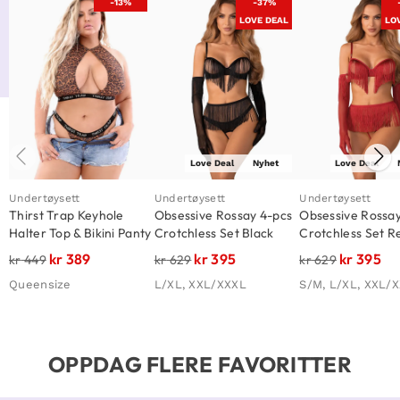
-13%
-37%
LOVE DEAL
LO
Love Deal
Nyhet
Love Deal
Undertøysett
Undertøysett
Undertøysett
Thirst Trap Keyhole
Obsessive Rossay 4-pcs
Obsessive Rossay
Halter Top & Bikini Panty
Crotchless Set Black
Crotchless Set R
Queen
kr
389
kr
395
kr
395
kr
449
kr
629
kr
629
Queensize
L/XL, XXL/XXXL
S/M, L/XL, XXL/
OPPDAG FLERE FAVORITTER