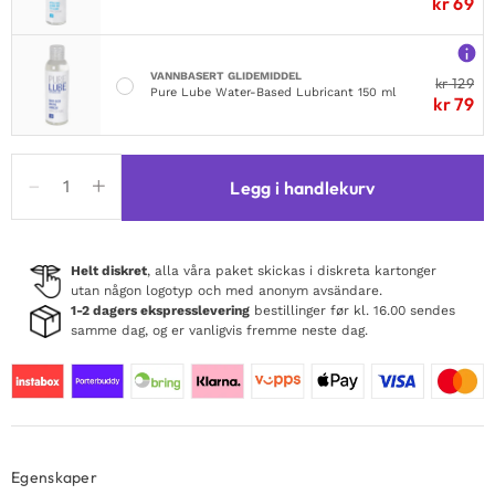
kr
69
VANNBASERT GLIDEMIDDEL
kr
129
Pure Lube Water-Based Lubricant 150 ml
kr
79
Not
Legg i handlekurv
Your
Bitch
Lace
Bralette
Helt diskret
, alla våra paket skickas i diskreta kartonger
utan någon logotyp och med anonym avsändare.
&
1-2 dagers ekspresslevering
bestillinger før kl. 16.00 sendes
Cheeky
samme dag, og er vanligvis fremme neste dag.
Panty
antall
Egenskaper