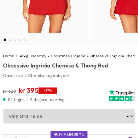
Home
»
Sexig undertøy
»
Christmas Lingerie
»
Obsessive Ingridia Chemi
Obsessive Ingridia Chemise & Thong Red
Obsessive
/
Chemise og babydoll
kr
395
Opprinnelig
Nåværende
kr
629
-37%
pris
pris
På lager, 1-2 dagers levering
var:
er:
kr 629.
kr 395.
HUSK Å LEGGE TIL