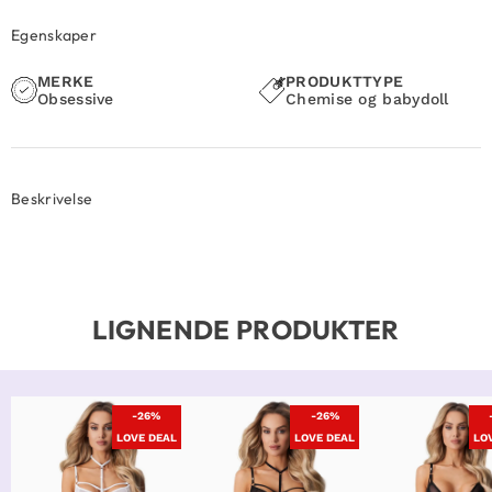
Egenskaper
MERKE
PRODUKTTYPE
Obsessive
Chemise og babydoll
Beskrivelse
LIGNENDE PRODUKTER
-26%
-26%
LOVE DEAL
LOVE DEAL
LO