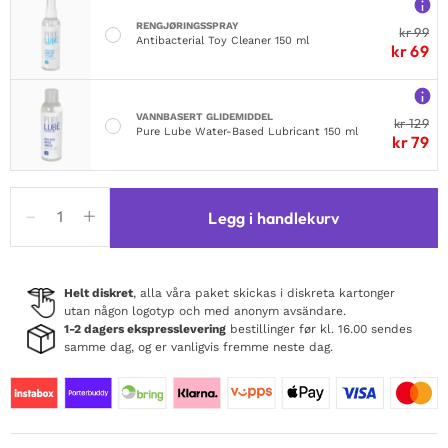
RENGJØRINGSSPRAY
kr
99
Antibacterial Toy Cleaner 150 ml
kr
69
VANNBASERT GLIDEMIDDEL
kr
129
Pure Lube Water-Based Lubricant 150 ml
kr
79
Obsessive
Legg i handlekurv
Ingridia
Chemise
&
Thong
Helt diskret
, alla våra paket skickas i diskreta kartonger
utan någon logotyp och med anonym avsändare.
Red
1-2 dagers ekspresslevering
bestillinger før kl. 16.00 sendes
antall
samme dag, og er vanligvis fremme neste dag.