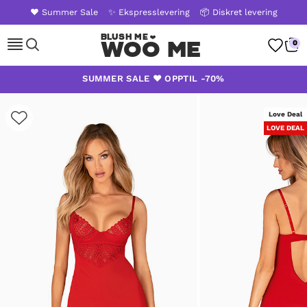
❤️ Summer Sale
✨ Ekspresslevering
📦 Diskret levering
WOO ME
0
Skip
SUMMER SALE ❤️ OPPTIL -70%
to
content
Love Deal
LOVE DEAL