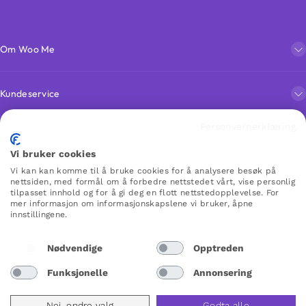
Om Woo Me
Kundeservice
Personvernerklæring
Favoritter
Vi bruker cookies
Vi kan kan komme til å bruke cookies for å analysere besøk på
nettsiden, med formål om å forbedre nettstedet vårt, vise personlig
WOO ME
tilpasset innhold og for å gi deg en flott nettstedopplevelse. For
mer informasjon om informasjonskapslene vi bruker, åpne
innstillingene.
Nødvendige
Opptreden
Norway
Funksjonelle
Annonsering
Nei, endre valg
Godta alle