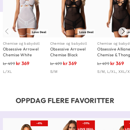
Love Deal
Love Deal
Lo
Chemise og babydoll
Chemise og babydoll
Chemise og babyd
Obsessive Arrowel
Obsessive Arrowel
Obsessive Allian
Chemise White
Chemise Black
Chemise & Thong
kr
369
kr
369
kr
369
kr
499
kr
499
kr
499
L/XL
S/M
S/M, L/XL, XXL/
OPPDAG FLERE FAVORITTER
-4%
-31%
LOVE DEAL
LO