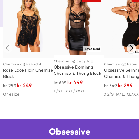
Love Deal
Lo
Chemise og babydoll
Chemise og babydoll
Chemise og babyd
Obsessive Dominna
Rose Lace Flair Chemise
Obsessive Selinn
Chemise & Thong Black
Black
Chemise & Thon
kr
449
kr
649
kr
249
kr
299
kr
259
kr
549
L/XL, XXL/XXXL
Onesize
XS/S, M/L, XL/X
Obsessive