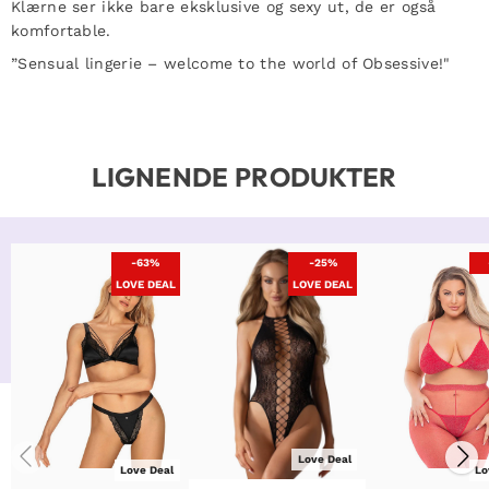
Klærne ser ikke bare eksklusive og sexy ut, de er også
komfortable.
”Sensual lingerie – welcome to the world of Obsessive!"
LIGNENDE PRODUKTER
-63%
-25%
LOVE DEAL
LOVE DEAL
Love Deal
Love Deal
Lo