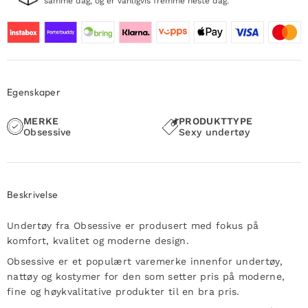
samme dag, og er vanligvis fremme neste dag.
Egenskaper
MERKE
PRODUKTTYPE
Obsessive
Sexy undertøy
Beskrivelse
Undertøy fra Obsessive er produsert med fokus på
komfort, kvalitet og moderne design.
Obsessive er et populært varemerke innenfor undertøy,
nattøy og kostymer for den som setter pris på moderne,
fine og høykvalitative produkter til en bra pris.