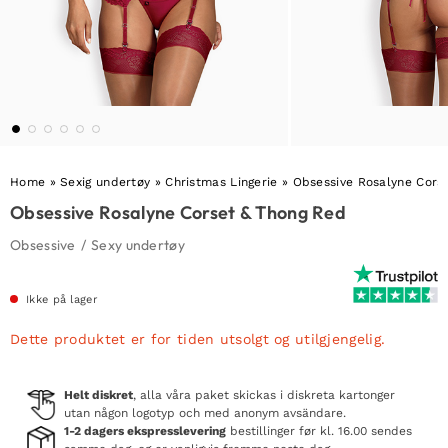
Home
»
Sexig undertøy
»
Christmas Lingerie
»
Obsessive Rosalyne Cors
Obsessive Rosalyne Corset & Thong Red
Obsessive
/
Sexy undertøy
Ikke på lager
Dette produktet er for tiden utsolgt og utilgjengelig.
Helt diskret
, alla våra paket skickas i diskreta kartonger
utan någon logotyp och med anonym avsändare.
1-2 dagers ekspresslevering
bestillinger før kl. 16.00 sendes