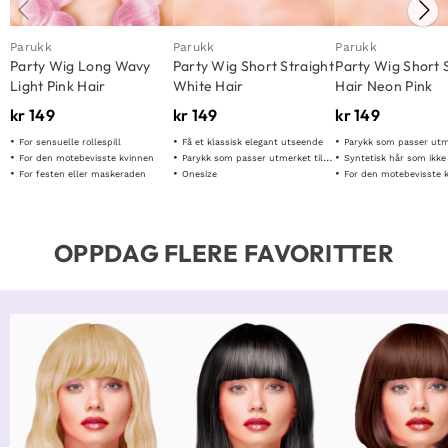
Parukk
Parukk
Parukk
Party Wig Long Wavy
Party Wig Short Straight
Party Wig Short 
Light Pink Hair
White Hair
Hair Neon Pink
kr
149
kr
149
kr
149
For sensuelle rollespill
Få et klassisk elegant utseende
Parykk som passer utmerket til 
For den motebevisste kvinnen
Parykk som passer utmerket til ulike formål
Syntetisk hår som ikke t
For festen eller maskeraden
Onesize
For den motebevisste 
OPPDAG FLERE FAVORITTER