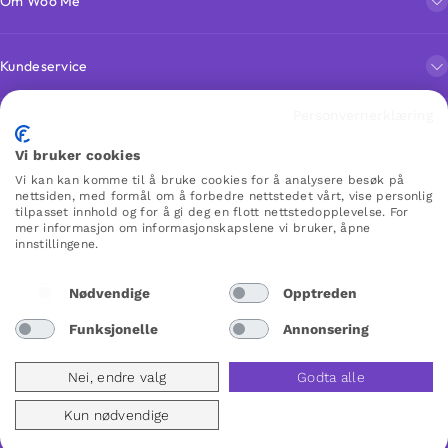
Om Woo Me
Kundeservice
Personvernerklæring
Favoritter
Vi bruker cookies
Vi kan kan komme til å bruke cookies for å analysere besøk på
nettsiden, med formål om å forbedre nettstedet vårt, vise personlig
WOO ME
tilpasset innhold og for å gi deg en flott nettstedopplevelse. For
mer informasjon om informasjonskapslene vi bruker, åpne
innstillingene.
Norway
Nødvendige
Opptreden
Funksjonelle
Annonsering
Nei, endre valg
Godta alle
Kun nødvendige