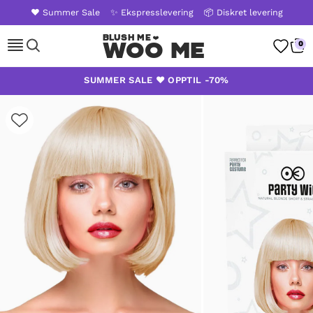
❤️ Summer Sale
✨ Ekspresslevering
📦 Diskret levering
WOO ME
0
Skip
SUMMER SALE ❤️ OPPTIL -70%
to
content