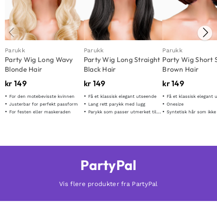
Parukk
Parukk
Parukk
Party Wig Long Wavy
Party Wig Long Straight
Party Wig Short 
Blonde Hair
Black Hair
Brown Hair
kr
149
kr
149
kr
149
For den motebevisste kvinnen
Få et klassisk elegant utseende
Få et klassisk elegant
Justerbar for perfekt passform
Lang rett parykk med lugg
Onesize
For festen eller maskeraden
Parykk som passer utmerket til ulike formål
Syntetisk hår som ikke t
PartyPal
Vis flere produkter fra PartyPal