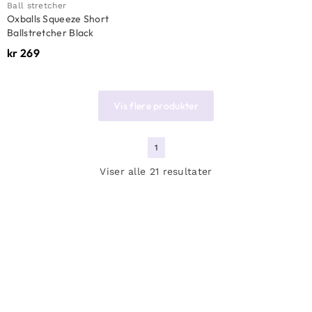
Ball stretcher
Oxballs Squeeze Short
Ballstretcher Black
kr
269
Vis flere produkter
1
Viser alle 21 resultater