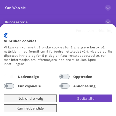
Om Woo Me
Kundeservice
Personvernerklæring
Favoritter
Vi bruker cookies
Vi kan kan komme til å bruke cookies for å analysere besøk på
nettsiden, med formål om å forbedre nettstedet vårt, vise personlig
WOO ME
tilpasset innhold og for å gi deg en flott nettstedopplevelse. For
mer informasjon om informasjonskapslene vi bruker, åpne
innstillingene.
Nødvendige
Opptreden
Norway
Funksjonelle
Annonsering
Nei, endre valg
Godta alle
Kun nødvendige