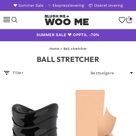
❤️ Summer Sale
✨ Ekspresslevering
📦 Diskret levering
WOO ME
0
Skip
SUMMER SALE ❤️ OPPTIL -70%
to
content
Home
»
Ball stretcher
BALL STRETCHER
Filter