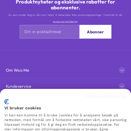
Produktnyheter og eksklusive rabatter for
abonnenter.
Du kan melde deg av når som helst. Vi behandler dine personopplysninger i henhold til vår
personvernerklæring
.
Abonner
Om Woo Me
Kundeservice
Personvernerklæring
Favoritter
Vi bruker cookies
Vi kan kan komme til å bruke cookies for å analysere besøk på
nettsiden, med formål om å forbedre nettstedet vårt, vise personlig
WOO ME
tilpasset innhold og for å gi deg en flott nettstedopplevelse. For
mer informasjon om informasjonskapslene vi bruker, åpne