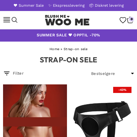
❤️ Summer Sale
✨ Ekspresslevering
📦 Diskret levering
WOO ME
0
Skip
SUMMER SALE ❤️ OPPTIL -70%
to
content
Home
»
Strap-on sele
STRAP-ON SELE
Filter
-43%