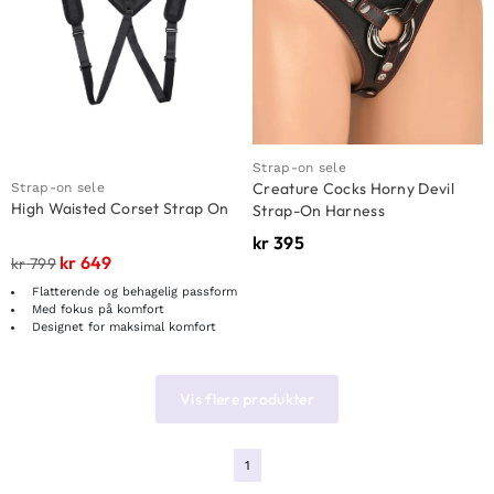
Strap-on sele
Creature Cocks Horny Devil
Strap-on sele
High Waisted Corset Strap On
Strap-On Harness
kr
395
kr
649
kr
799
Flatterende og behagelig passform
Med fokus på komfort
Designet for maksimal komfort
Vis flere produkter
1